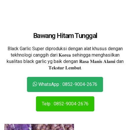
Bawang Hitam Tunggal
Black Garlic Super diproduksi dengan alat khusus dengan
tekhnologi canggih dari 𝐊𝐨𝐫𝐞𝐚 sehingga menghasilkan
kualitas black garlic yg baik dengan 𝐑𝐚𝐬𝐚 𝐌𝐚𝐧𝐢𝐬 𝐀𝐥𝐚𝐦𝐢 dan
𝐓𝐞𝐤𝐬𝐭𝐮𝐫 𝐋𝐞𝐦𝐛𝐮𝐭.
WhatsApp : 0852-9004-2676
Telp : 0852-9004-2676